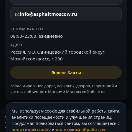
info@asphaltmoscow.ru
РЕЖИМ РАБОТЫ
08:00–23:00, ежедневно
АДРЕС
Россия, МО, Одинцовский городской округ,
Можайское шоссе, с 200
Яндекс Карты
Асфальтирование дорог, парковок, дворов, территорий и
частных объектов в Москве и Московской области.
Мы используем cookie для стабильной работы сайта,
Данный интернет-сайт носит информационный характер и ни при
аналитики посещаемости и улучшения страниц.
каких условиях не является публичной офертой, которая
Продолжая пользоваться сайтом, вы соглашаетесь с
определяется положениями Статьи 437 (2) Гражданского кодекса РФ.
политикой cookie
и
политикой обработки