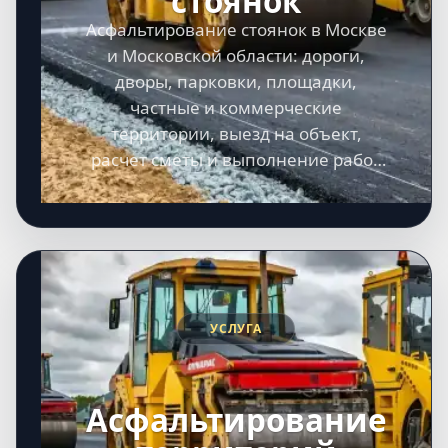
стоянок
Асфальтирование стоянок в Москве
и Московской области: дороги,
дворы, парковки, площадки,
частные и коммерческие
территории, выезд на объект,
расчет сметы и выполнение работ
под ключ.
УСЛУГА
Асфальтирование