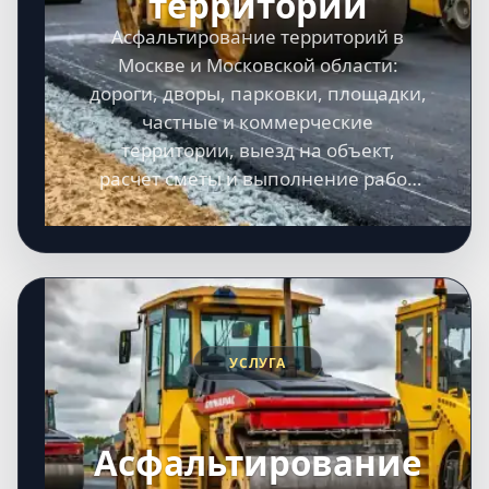
территорий
Асфальтирование территорий в
Москве и Московской области:
дороги, дворы, парковки, площадки,
частные и коммерческие
территории, выезд на объект,
расчет сметы и выполнение работ
под ключ.
УСЛУГА
Асфальтирование