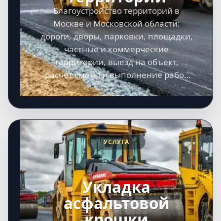
Благоустройство территорий в
Москве и Московской области:
дороги, дворы, парковки, площадки,
частные и коммерческие
территории, выезд на объект,
расчет сметы и выполнение работ
под ключ.
УСЛУГА
Укладка
асфальтовой
крошки