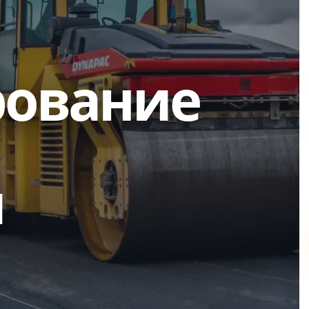
рование
м