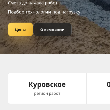
Смета до начала работ
Подбор технологии под нагрузку
Цены
О компании
Имя
Телефон
Куровское
регион работ