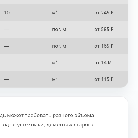
10
м²
от 245 ₽
—
пог. м
от 585 ₽
—
пог. м
от 165 ₽
—
м²
от 14 ₽
—
м²
от 115 ₽
дь может требовать разного объема
 подъезд техники, демонтаж старого