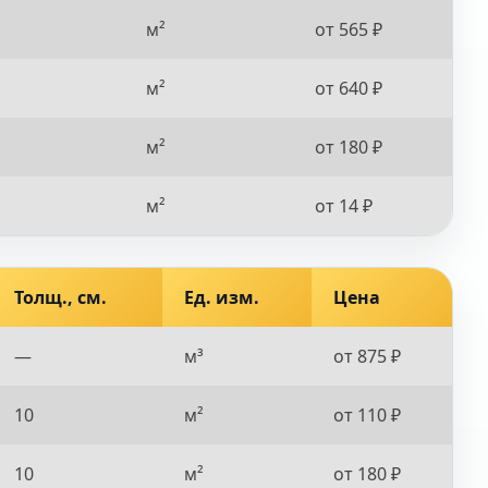
м²
от 565 ₽
м²
от 640 ₽
м²
от 180 ₽
м²
от 14 ₽
Толщ., см.
Ед. изм.
Цена
—
м³
от 875 ₽
10
м²
от 110 ₽
10
м²
от 180 ₽