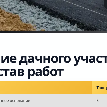
е дачного участ
став работ
Толщ.
енное основание
5