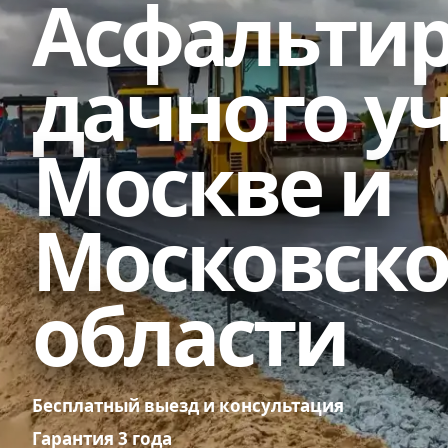
Асфальти
дачного уч
Москве и
Московск
области
Бесплатный выезд и консультация
Гарантия 3 года