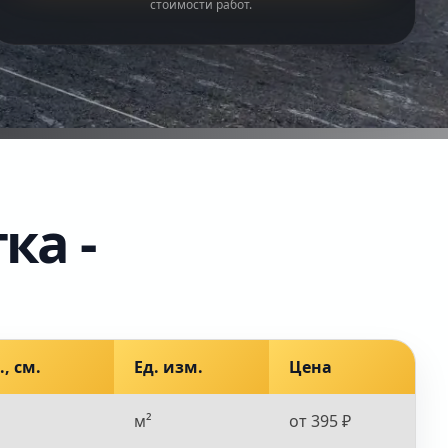
стоимости работ.
ка -
, см.
Ед. изм.
Цена
м²
от 395 ₽