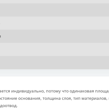
5
м
ается индивидуально, потому что одинаковая площа
остояние основания, толщина слоя, тип материалов,
доотвод.