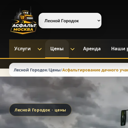
Выберите регион
Услуги
Цены
Аренда
Наши 
Лесной Городок
/
Цены
/
Асфальтирование дачного уча
Лесной Городок · цены