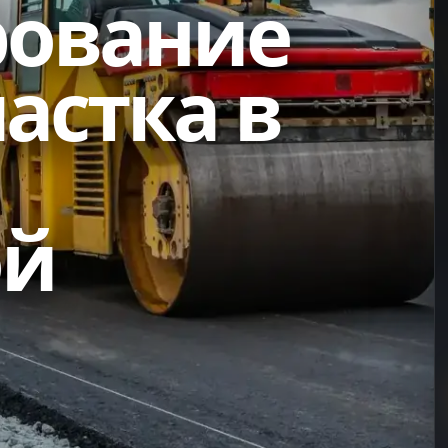
рование
астка в
ой