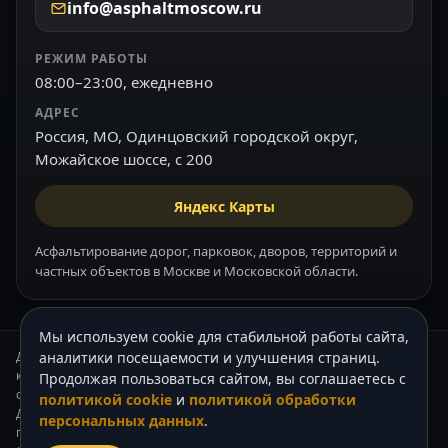
info@asphaltmoscow.ru
РЕЖИМ РАБОТЫ
08:00–23:00, ежедневно
АДРЕС
Россия, МО, Одинцовский городской округ,
Можайское шоссе, с 200
Яндекс Карты
Асфальтирование дорог, парковок, дворов, территорий и
частных объектов в Москве и Московской области.
Мы используем cookie для стабильной работы сайта,
Данный интернет-сайт носит информационный характер и ни при
аналитики посещаемости и улучшения страниц.
каких условиях не является публичной офертой, которая
Продолжая пользоваться сайтом, вы соглашаетесь с
определяется положениями Статьи 437 (2) Гражданского кодекса РФ.
политикой cookie
и
политикой обработки
Для получения подробной информации о стоимости наших услуг,
персональных данных
.
пожалуйста, обращайтесь к нашим менеджерам по телефону +7