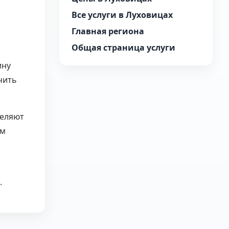
Все услуги в Луховицах
Главная региона
Общая страница услуги
ину
чить
деляют
ем
.