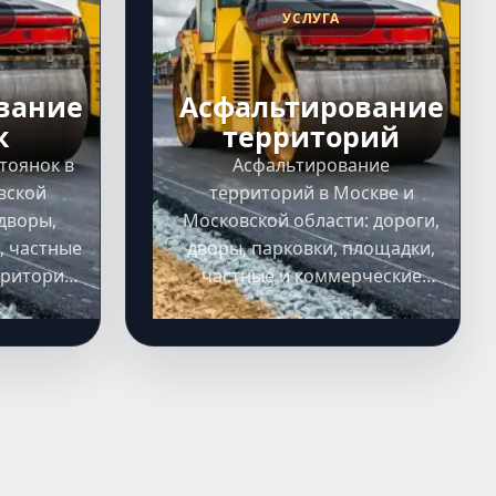
УСЛУГА
вание
Асфальтирование
к
территорий
тоянок в
Асфальтирование
вской
территорий в Москве и
 дворы,
Московской области: дороги,
, частные
дворы, парковки, площадки,
рритории,
частные и коммерческие
 расчет
территории, выезд на объект,
ие работ
расчет сметы и выполнение
работ под ключ.