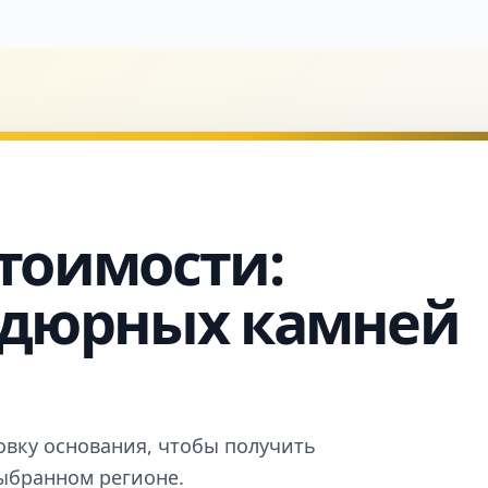
тоимости:
рдюрных камней
овку основания, чтобы получить
выбранном регионе.