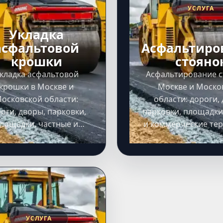
УСЛУГА
Укладка
асфальтовой
Асфальтиро
крошки
стояно
кладка асфальтовой
Асфальтирование с
крошки в Москве и
Москве и Моско
осковской области:
области: дороги,
оги, дворы, парковки,
парковки, площадки
лощадки, частные и
и коммерческие те
мерческие территории,
выезд на объект,
езд на объект, расчет
сметы и выполнен
ты и выполнение работ
под ключ.
под ключ.
УСЛУГА