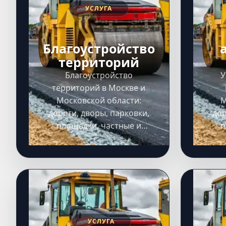
УСЛУГА
Благоустройство
территорий
Благоустройство
У
территорий в Москве и
Московской области:
М
дороги, дворы, парковки,
дор
площадки, частные и
п
коммерческие территории,
ком
выезд на объект, расчет
вы
сметы и выполнение работ
сме
под ключ.
УСЛУГА