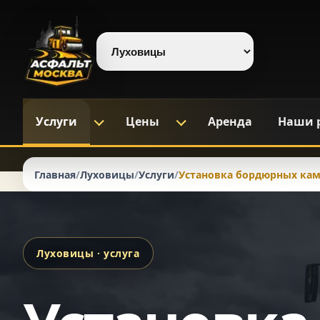
Выберите регион
Услуги
Цены
Аренда
Наши 
Главная
/
Луховицы
/
Услуги
/
Установка бордюрных кам
Луховицы · услуга