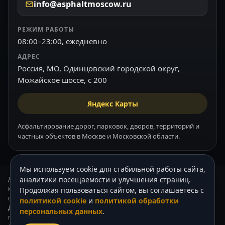
info@asphaltmoscow.ru
РЕЖИМ РАБОТЫ
08:00–23:00, ежедневно
АДРЕС
Россия, МО, Одинцовский городской округ,
Можайское шоссе, с 200
Яндекс Карты
Асфальтирование дорог, парковок, дворов, территорий и
частных объектов в Москве и Московской области.
Мы используем cookie для стабильной работы сайта,
Данный интернет-сайт носит информационный характер и ни при
аналитики посещаемости и улучшения страниц.
каких условиях не является публичной офертой, которая
Продолжая пользоваться сайтом, вы соглашаетесь с
определяется положениями Статьи 437 (2) Гражданского кодекса РФ.
политикой cookie
и
политикой обработки
Для получения подробной информации о стоимости наших услуг,
персональных данных
.
пожалуйста, обращайтесь к нашим менеджерам по телефону +7