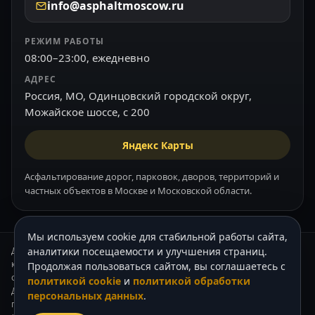
info@asphaltmoscow.ru
РЕЖИМ РАБОТЫ
08:00–23:00, ежедневно
АДРЕС
Россия, МО, Одинцовский городской округ,
Можайское шоссе, с 200
Яндекс Карты
Асфальтирование дорог, парковок, дворов, территорий и
частных объектов в Москве и Московской области.
Мы используем cookie для стабильной работы сайта,
Данный интернет-сайт носит информационный характер и ни при
аналитики посещаемости и улучшения страниц.
каких условиях не является публичной офертой, которая
Продолжая пользоваться сайтом, вы соглашаетесь с
определяется положениями Статьи 437 (2) Гражданского кодекса РФ.
политикой cookie
и
политикой обработки
Для получения подробной информации о стоимости наших услуг,
персональных данных
.
пожалуйста, обращайтесь к нашим менеджерам по телефону +7