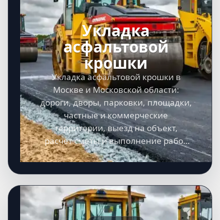
Укладка
асфальтовой
крошки
Укладка асфальтовой крошки в
Москве и Московской области:
дороги, дворы, парковки, площадки,
частные и коммерческие
территории, выезд на объект,
расчет сметы и выполнение работ
под ключ.