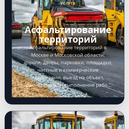
УСЛУГА
Асфальтирование
территорий
Асфальтирование территорий в
Москве и Московской области:
дороги, дворы, парковки, площадки,
частные и коммерческие
территории, выезд на объект,
расчет сметы и выполнение работ
под ключ.