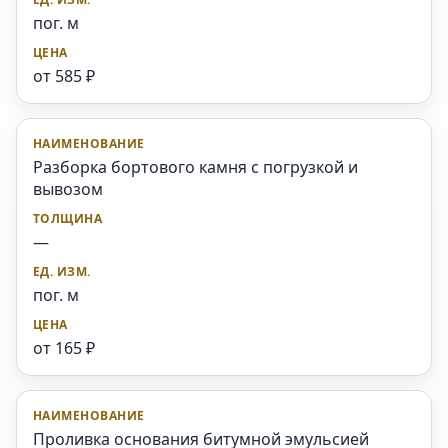
пог. м
от 585 ₽
Разборка бортового камня с погрузкой и
вывозом
—
пог. м
от 165 ₽
Проливка основания битумной эмульсией