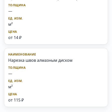
—
м²
от 14 ₽
Нарезка швов алмазным диском
—
м²
от 115 ₽