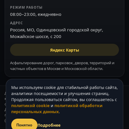
РЕЖИМ РАБОТЫ
08:00–23:00, ежедневно
АДРЕС
Россия, МО, Одинцовский городской округ,
Можайское шоссе, с 200
Яндекс Карты
Асфальтирование дорог, парковок, дворов, территорий и
частных объектов в Москве и Московской области.
Мы используем cookie для стабильной работы сайта,
Данный интернет-сайт носит информационный характер и ни при
аналитики посещаемости и улучшения страниц.
каких условиях не является публичной офертой, которая
Продолжая пользоваться сайтом, вы соглашаетесь с
определяется положениями Статьи 437 (2) Гражданского кодекса РФ.
политикой cookie
и
политикой обработки
Для получения подробной информации о стоимости наших услуг,
персональных данных
.
пожалуйста, обращайтесь к нашим менеджерам по телефону +7
(905) 739-62-33.
Подробнее
Понятно