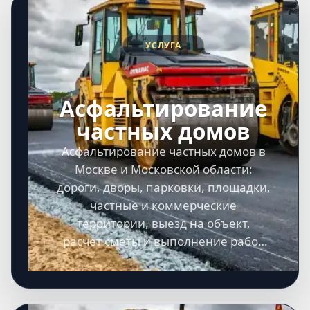
УСЛУГА
Асфальтирование
частных домов
Асфальтирование частных домов в
Москве и Московской области:
дороги, дворы, парковки, площадки,
частные и коммерческие
территории, выезд на объект,
расчет сметы и выполнение работ
под ключ.