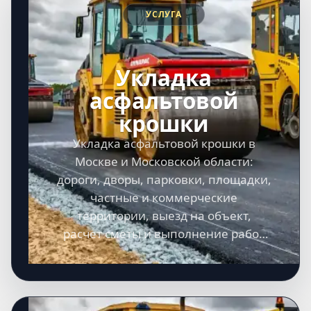
УСЛУГА
Укладка
асфальтовой
крошки
Укладка асфальтовой крошки в
Москве и Московской области:
дороги, дворы, парковки, площадки,
частные и коммерческие
территории, выезд на объект,
расчет сметы и выполнение работ
под ключ.