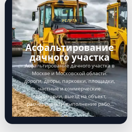
УСЛУГА
Асфальтирование
дачного участка
Асфальтирование дачного участка в
Москве и Московской области:
дороги, дворы, парковки, площадки,
частные и коммерческие
территории, выезд на объект,
расчет сметы и выполнение работ
под ключ.