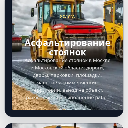
УСЛУГА
Асфальтирование
стоянок
Асфальтирование стоянок в Москве
и Московской области: дороги,
дворы, парковки, площадки,
частные и коммерческие
территории, выезд на объект,
расчет сметы и выполнение работ
под ключ.