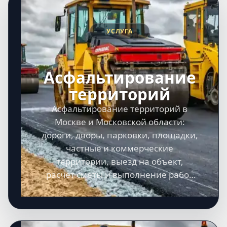
УСЛУГА
Асфальтирование
территорий
Асфальтирование территорий в
Москве и Московской области:
дороги, дворы, парковки, площадки,
частные и коммерческие
территории, выезд на объект,
расчет сметы и выполнение работ
под ключ.