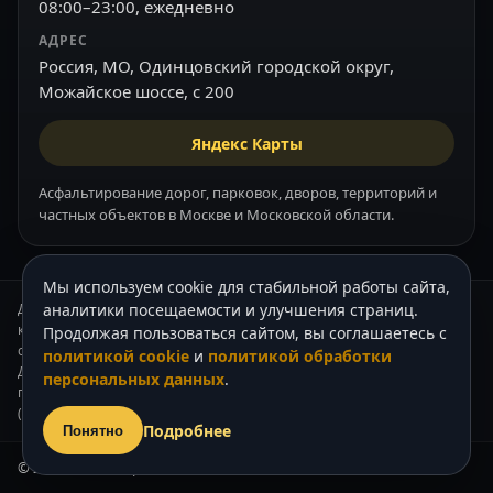
08:00–23:00, ежедневно
АДРЕС
Россия, МО, Одинцовский городской округ,
Можайское шоссе, с 200
Яндекс Карты
Асфальтирование дорог, парковок, дворов, территорий и
частных объектов в Москве и Московской области.
Мы используем cookie для стабильной работы сайта,
Данный интернет-сайт носит информационный характер и ни при
аналитики посещаемости и улучшения страниц.
каких условиях не является публичной офертой, которая
Продолжая пользоваться сайтом, вы соглашаетесь с
определяется положениями Статьи 437 (2) Гражданского кодекса РФ.
политикой cookie
и
политикой обработки
Для получения подробной информации о стоимости наших услуг,
персональных данных
.
пожалуйста, обращайтесь к нашим менеджерам по телефону +7
(905) 739-62-33.
Подробнее
Понятно
© 2003–2026 «Асфальт Москва».