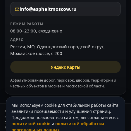
info@asphaltmoscow.ru
РЕЖИМ РАБОТЫ
08:00–23:00, ежедневно
АДРЕС
Россия, МО, Одинцовский городской округ,
Можайское шоссе, с 200
Яндекс Карты
Асфальтирование дорог, парковок, дворов, территорий и
частных объектов в Москве и Московской области.
Мы используем cookie для стабильной работы сайта,
Данный интернет-сайт носит информационный характер и ни при
аналитики посещаемости и улучшения страниц.
каких условиях не является публичной офертой, которая
Продолжая пользоваться сайтом, вы соглашаетесь с
определяется положениями Статьи 437 (2) Гражданского кодекса РФ.
политикой cookie
и
политикой обработки
Для получения подробной информации о стоимости наших услуг,
персональных данных
.