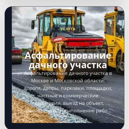
УСЛУГА
Асфальтирование
дачного участка
Асфальтирование дачного участка в
Москве и Московской области:
дороги, дворы, парковки, площадки,
частные и коммерческие
территории, выезд на объект,
расчет сметы и выполнение работ
под ключ.