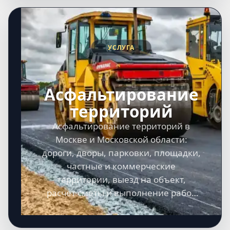
УСЛУГА
Асфальтирование
территорий
Асфальтирование территорий в
Москве и Московской области:
дороги, дворы, парковки, площадки,
частные и коммерческие
территории, выезд на объект,
расчет сметы и выполнение работ
под ключ.