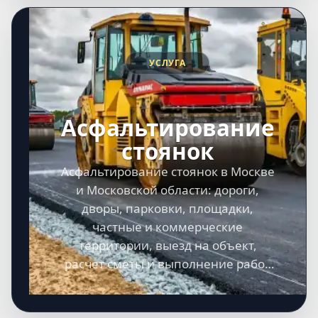
УСЛУГА
Асфальтирование
стоянок
Асфальтирование стоянок в Москве
и Московской области: дороги,
дворы, парковки, площадки,
частные и коммерческие
территории, выезд на объект,
расчет сметы и выполнение работ
под ключ.