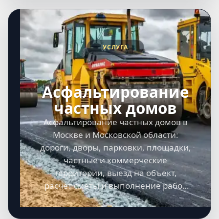
УСЛУГА
Асфальтирование
частных домов
Асфальтирование частных домов в
Москве и Московской области:
дороги, дворы, парковки, площадки,
частные и коммерческие
территории, выезд на объект,
расчет сметы и выполнение работ
под ключ.