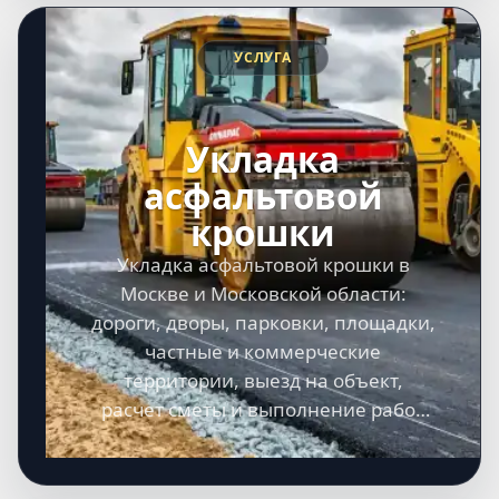
УСЛУГА
Укладка
асфальтовой
крошки
Укладка асфальтовой крошки в
Москве и Московской области:
дороги, дворы, парковки, площадки,
частные и коммерческие
территории, выезд на объект,
расчет сметы и выполнение работ
под ключ.