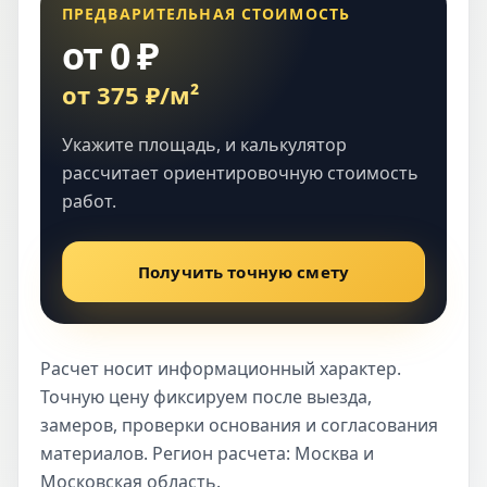
ПРЕДВАРИТЕЛЬНАЯ СТОИМОСТЬ
от 0 ₽
от 375 ₽/м²
Укажите площадь, и калькулятор
рассчитает ориентировочную стоимость
работ.
Получить точную смету
Расчет носит информационный характер.
Точную цену фиксируем после выезда,
замеров, проверки основания и согласования
материалов. Регион расчета: Москва и
Московская область.