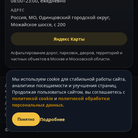
08:00–23:00, ежедневно
АДРЕС
Россия, МО, Одинцовский городской округ,
Можайское шоссе, с 200
Яндекс Карты
Асфальтирование дорог, парковок, дворов, территорий и
частных объектов в Москве и Московской области.
Мы используем cookie для стабильной работы сайта,
Данный интернет-сайт носит информационный характер и ни при
аналитики посещаемости и улучшения страниц.
каких условиях не является публичной офертой, которая
Продолжая пользоваться сайтом, вы соглашаетесь с
определяется положениями Статьи 437 (2) Гражданского кодекса РФ.
политикой cookie
и
политикой обработки
Для получения подробной информации о стоимости наших услуг,
персональных данных
.
пожалуйста, обращайтесь к нашим менеджерам по телефону +7
(905) 739-62-33.
Подробнее
Понятно
© 2003–2026 «Асфальт Москва».