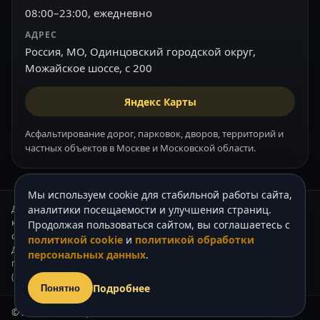
08:00–23:00, ежедневно
АДРЕС
Россия, МО, Одинцовский городской округ,
Можайское шоссе, с 200
Яндекс Карты
Асфальтирование дорог, парковок, дворов, территорий и
частных объектов в Москве и Московской области.
Мы используем cookie для стабильной работы сайта,
Данный интернет-сайт носит информационный характер и ни при
аналитики посещаемости и улучшения страниц.
каких условиях не является публичной офертой, которая
Продолжая пользоваться сайтом, вы соглашаетесь с
определяется положениями Статьи 437 (2) Гражданского кодекса РФ.
политикой cookie
и
политикой обработки
Для получения подробной информации о стоимости наших услуг,
персональных данных
.
пожалуйста, обращайтесь к нашим менеджерам по телефону +7
(905) 739-62-33.
Подробнее
Понятно
© 2003–2026 «Асфальт Москва».