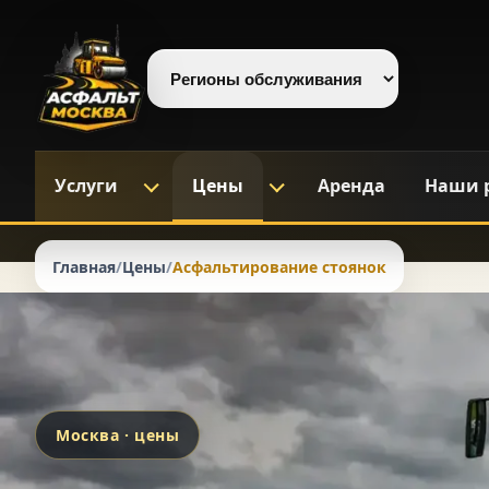
Выберите регион
Услуги
Цены
Аренда
Наши 
Главная
/
Цены
/
Асфальтирование стоянок
Москва · цены