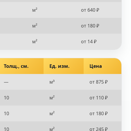
м²
от 640 ₽
м²
от 180 ₽
м²
от 14 ₽
Толщ., см.
Ед. изм.
Цена
—
м³
от 875 ₽
10
м²
от 110 ₽
10
м²
от 180 ₽
10
м²
от 245 ₽