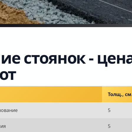
е стоянок - цена
от
Толщ., см
нование
5
ния
5