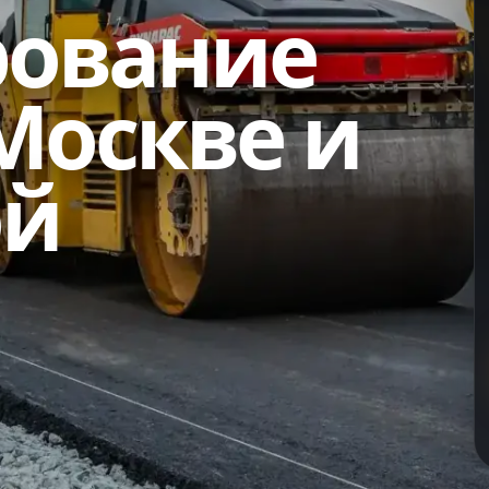
рование
Москве и
ой