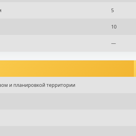
м
5
10
—
зом и планировкой территории