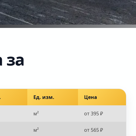
 за
.
Ед. изм.
Цена
м²
от 395 ₽
м²
от 565 ₽