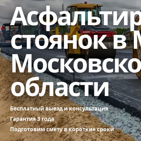
Асфальти
стоянок в 
Московск
области
Бесплатный выезд и консультация
Гарантия 3 года
Подготовим смету в короткие сроки