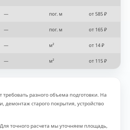
—
пог. м
от 585 ₽
—
пог. м
от 165 ₽
—
м²
от 14 ₽
—
м²
от 115 ₽
 требовать разного объема подготовки. На
и, демонтаж старого покрытия, устройство
Для точного расчета мы уточняем площадь,