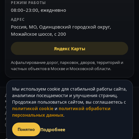
РЕЖИМ РАБОТЫ
08:00–23:00, ежедневно
АДРЕС
Россия, МО, Одинцовский городской округ,
Можайское шоссе, с 200
Яндекс Карты
Асфальтирование дорог, парковок, дворов, территорий и
частных объектов в Москве и Московской области.
Мы используем cookie для стабильной работы сайта,
Данный интернет-сайт носит информационный характер и ни при
аналитики посещаемости и улучшения страниц.
каких условиях не является публичной офертой, которая
Продолжая пользоваться сайтом, вы соглашаетесь с
определяется положениями Статьи 437 (2) Гражданского кодекса РФ.
политикой cookie
и
политикой обработки
Для получения подробной информации о стоимости наших услуг,
персональных данных
.
пожалуйста, обращайтесь к нашим менеджерам по телефону +7
(905) 739-62-33.
Подробнее
Понятно