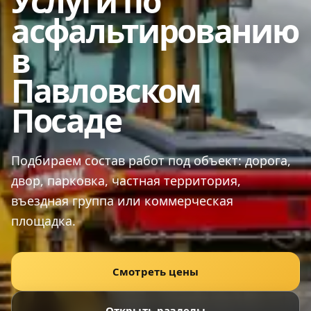
Услуги по
асфальтированию
в
Павловском
Посаде
Подбираем состав работ под объект: дорога,
двор, парковка, частная территория,
въездная группа или коммерческая
площадка.
Смотреть цены
Открыть разделы