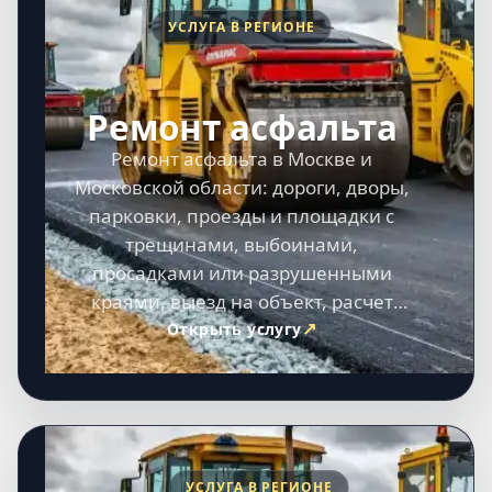
УСЛУГА В РЕГИОНЕ
Ремонт асфальта
Ремонт асфальта в Москве и
Московской области: дороги, дворы,
парковки, проезды и площадки с
трещинами, выбоинами,
просадками или разрушенными
краями, выезд на объект, расчет
сметы и выполнение работ под
Открыть услугу
ключ.
УСЛУГА В РЕГИОНЕ