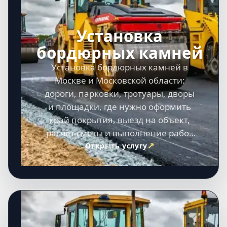
Установка
бордюрных камней
Установка бордюрных камней в
Москве и Московской области:
дороги, парковки, тротуары, дворы
и площадки, где нужно оформить
край покрытия, выезд на объект,
расчет сметы и выполнение работ
под ключ.
Открыть услугу