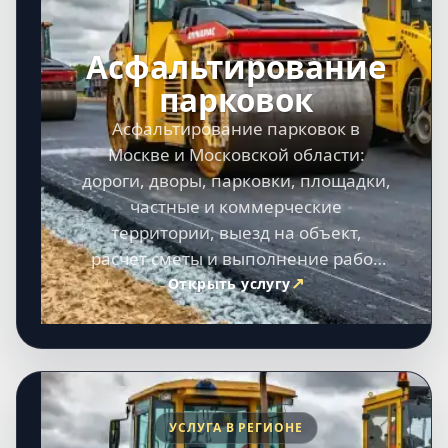
Асфальтирование
парковок
Асфальтирование парковок в
Москве и Московской области:
дороги, дворы, парковки, площадки,
частные и коммерческие
территории, выезд на объект,
расчет сметы и выполнение работ
под ключ.
Открыть услугу
УСЛУГА В РЕГИОНЕ