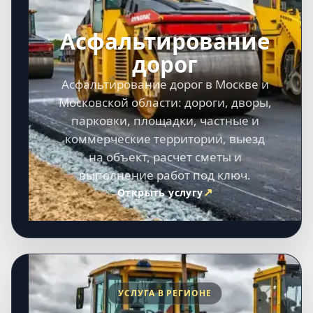
Асфальтирование
дорог
Асфальтирование дорог в Москве и
Московской области: дороги, дворы,
парковки, площадки, частные и
коммерческие территории, выезд
на объект, расчет сметы и
выполнение работ под ключ.
Открыть услугу
УСЛУГА В РЕГИОНЕ