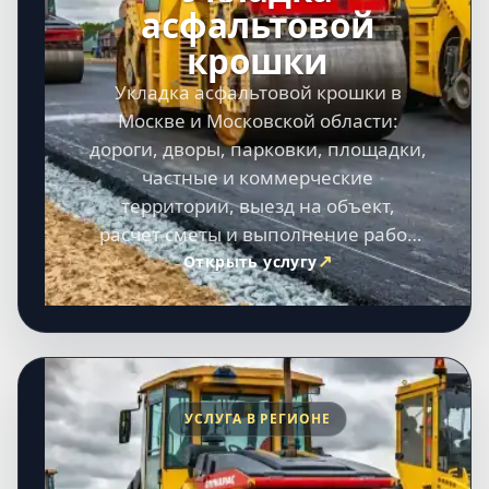
асфальтовой
крошки
Укладка асфальтовой крошки в
Москве и Московской области:
дороги, дворы, парковки, площадки,
частные и коммерческие
территории, выезд на объект,
расчет сметы и выполнение работ
под ключ.
Открыть услугу
УСЛУГА В РЕГИОНЕ