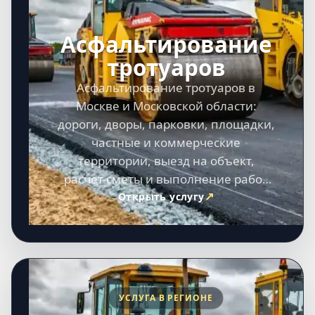
Асфальтирование
тротуаров
Асфальтирование тротуаров в
Москве и Московской области:
дороги, дворы, парковки, площадки,
частные и коммерческие
территории, выезд на объект,
расчет сметы и выполнение работ
под ключ.
Открыть услугу
УСЛУГА В РЕГИОНЕ