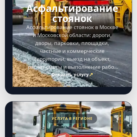
Асфальтирование
стоянок
Асфальтирование стоянок в Москве
и Московской области: дороги,
дворы, парковки, площадки,
частные и коммерческие
территории, выезд на объект,
расчет сметы и выполнение работ
под ключ.
Открыть услугу
УСЛУГА В РЕГИОНЕ