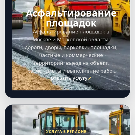
Асфальтирование
площадок
Асфальтирование площадок в
Москве и Московской области:
дороги, дворы, парковки, площадки,
частные и коммерческие
территории, выезд на объект,
расчет сметы и выполнение работ
под ключ.
Открыть услугу
УСЛУГА В РЕГИОНЕ