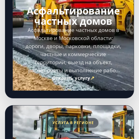
Асфальтирование
частных домов
Асфальтирование частных домов в
Москве и Московской области:
дороги, дворы, парковки, площадки,
частные и коммерческие
территории, выезд на объект,
расчет сметы и выполнение работ
под ключ.
Открыть услугу
УСЛУГА В РЕГИОНЕ