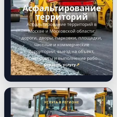
Асфальтирование
территорий
Асфальтирование территорий в
Москве и Московской области:
дороги, дворы, парковки, площадки,
частные и коммерческие
территории, выезд на объект,
расчет сметы и выполнение работ
под ключ.
Открыть услугу
УСЛУГА В РЕГИОНЕ