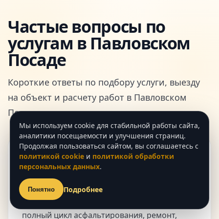
Частые вопросы по
услугам в Павловском
Посаде
Короткие ответы по подбору услуги, выезду
на объект и расчету работ в Павловском
Посаде.
Мы используем cookie для стабильной работы сайта,
аналитики посещаемости и улучшения страниц.
Продолжая пользоваться сайтом, вы соглашаетесь с
Как понять, какая услуга
политикой cookie
и
политикой обработки
нужна моему объекту?
персональных данных
.
Опишите площадь, текущее покрытие,
Подробнее
Понятно
нагрузку и задачу. Мы подскажем, нужен ли
полный цикл асфальтирования, ремонт,