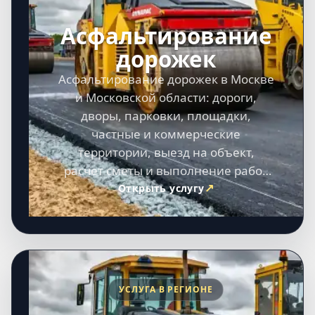
Асфальтирование
дорожек
Асфальтирование дорожек в Москве
и Московской области: дороги,
дворы, парковки, площадки,
частные и коммерческие
территории, выезд на объект,
расчет сметы и выполнение работ
под ключ.
Открыть услугу
УСЛУГА В РЕГИОНЕ