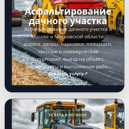
Асфальтирование
дачного участка
Асфальтирование дачного участка в
Москве и Московской области:
дороги, дворы, парковки, площадки,
частные и коммерческие
территории, выезд на объект,
расчет сметы и выполнение работ
под ключ.
Открыть услугу
УСЛУГА В РЕГИОНЕ