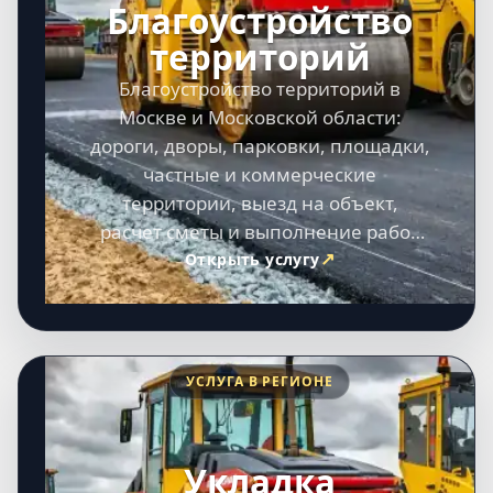
Благоустройство
территорий
Благоустройство территорий в
Москве и Московской области:
дороги, дворы, парковки, площадки,
частные и коммерческие
территории, выезд на объект,
расчет сметы и выполнение работ
под ключ.
Открыть услугу
УСЛУГА В РЕГИОНЕ
Укладка