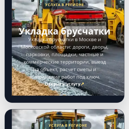
УСЛУГА В РЕГИОНЕ
Укладка брусчатки
Укладка брусчатки в Москве и
Московской области: дороги, дворы,
парковки, площадки, частные и
коммерческие территории, выезд
на объект, расчет сметы и
выполнение работ под ключ.
Открыть услугу
УСЛУГА В РЕГИОНЕ