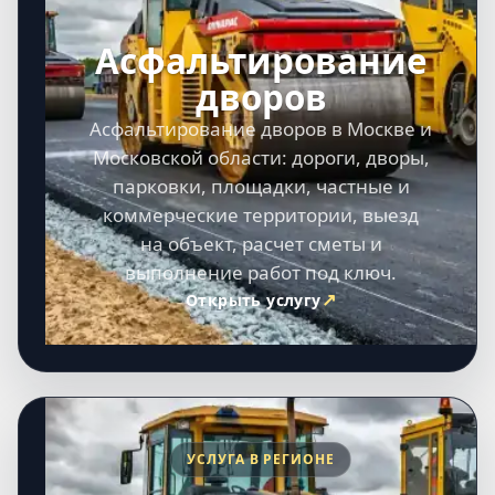
Асфальтирование
дворов
Асфальтирование дворов в Москве и
Московской области: дороги, дворы,
парковки, площадки, частные и
коммерческие территории, выезд
на объект, расчет сметы и
выполнение работ под ключ.
Открыть услугу
УСЛУГА В РЕГИОНЕ