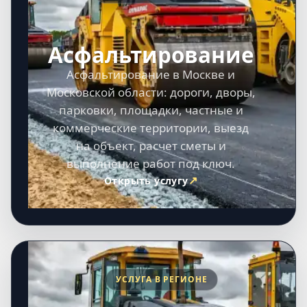
Асфальтирование
Асфальтирование в Москве и
Московской области: дороги, дворы,
парковки, площадки, частные и
коммерческие территории, выезд
на объект, расчет сметы и
выполнение работ под ключ.
Открыть услугу
УСЛУГА В РЕГИОНЕ