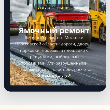
УСЛУГА В РЕГИОНЕ
Ямочный ремонт
Ямочный ремонт в Москве и
Московской области: дороги, дворы,
парковки, проезды и площадки с
трещинами, выбоинами,
просадками или разрушенными
краями, выезд на объект, расчет
сметы и выполнение работ под
Открыть услугу
ключ.