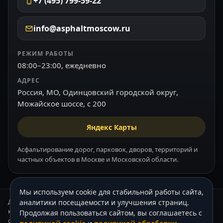
+7 (495) 799-59-22
info@asphaltmoscow.ru
РЕЖИМ РАБОТЫ
08:00–23:00, ежедневно
АДРЕС
Россия, МО, Одинцовский городской округ,
Можайское шоссе, с 200
Яндекс Карты
Асфальтирование дорог, парковок, дворов, территорий и
частных объектов в Москве и Московской области.
Мы используем cookie для стабильной работы сайта,
Данный интернет-сайт носит информационный характер и ни при
аналитики посещаемости и улучшения страниц.
каких условиях не является публичной офертой, которая
Продолжая пользоваться сайтом, вы соглашаетесь с
определяется положениями Статьи 437 (2) Гражданского кодекса РФ.