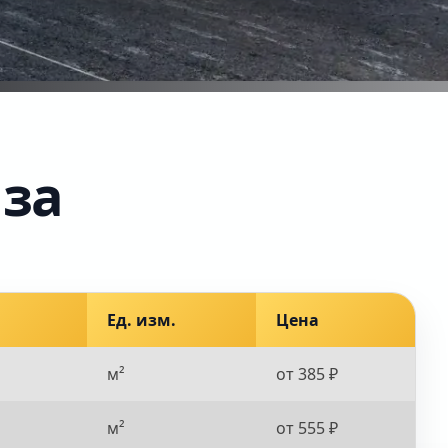
 за
Ед. изм.
Цена
м²
от 385 ₽
м²
от 555 ₽