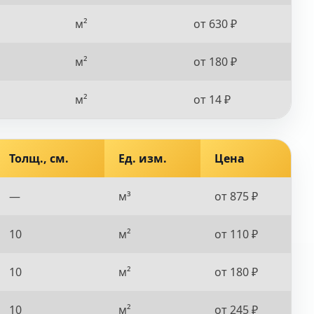
м²
от 630 ₽
м²
от 180 ₽
м²
от 14 ₽
Толщ., см.
Ед. изм.
Цена
—
м³
от 875 ₽
10
м²
от 110 ₽
10
м²
от 180 ₽
10
м²
от 245 ₽