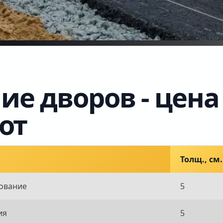
е дворов - цена
от
Толщ., см.
нование
5
ия
5