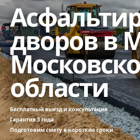
Асфальти
дворов в 
Московск
области
Бесплатный выезд и консультация
Гарантия 3 года
Подготовим смету в короткие сроки