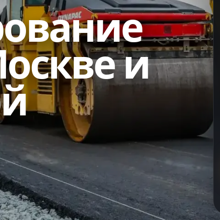
рование
Москве и
ой