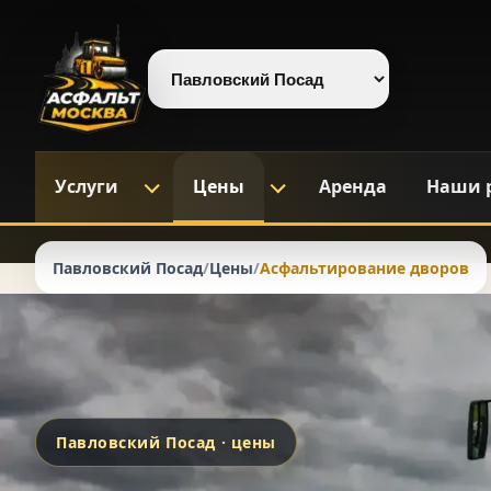
Выберите регион
Услуги
Цены
Аренда
Наши 
Павловский Посад
/
Цены
/
Асфальтирование дворов
Павловский Посад · цены