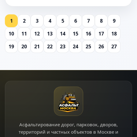
1
2
3
4
5
6
7
8
9
10
11
12
13
14
15
16
17
18
19
20
21
22
23
24
25
26
27
Асфальтирование дорог, парковок, дворов,
территорий и частных объектов в Москве и