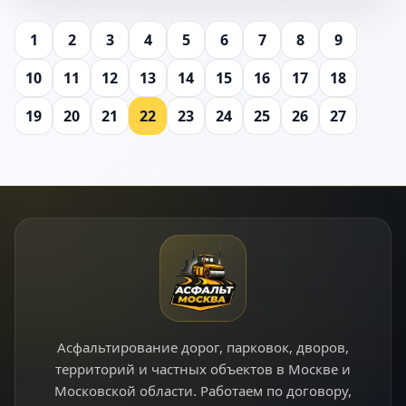
1
2
3
4
5
6
7
8
9
10
11
12
13
14
15
16
17
18
19
20
21
22
23
24
25
26
27
Асфальтирование дорог, парковок, дворов,
территорий и частных объектов в Москве и
Московской области. Работаем по договору,