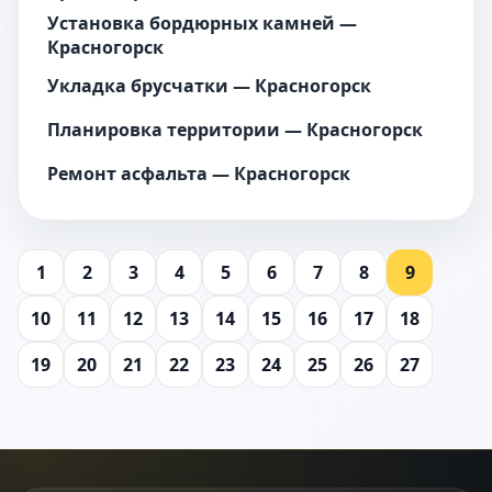
Установка бордюрных камней —
Красногорск
Укладка брусчатки — Красногорск
Планировка территории — Красногорск
Ремонт асфальта — Красногорск
1
2
3
4
5
6
7
8
9
10
11
12
13
14
15
16
17
18
19
20
21
22
23
24
25
26
27